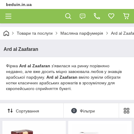
beduin.in.ua
Товари та послуги
Масляна парфумерія
Ard al Zaaf
Ard al Zaafaran
Фірма
Ard al Zaafaran
з'явилася на ринку порівняно
недавно, але вже досить міцно завоювала любов у знавців
арабської парфуму.
Ard al Zaafaran
вміло зуміли обіграти
нотки класичних арабських ароматів в зрозумілому для
європейського сприйняття букеті.
Сортування
0
Фільтри