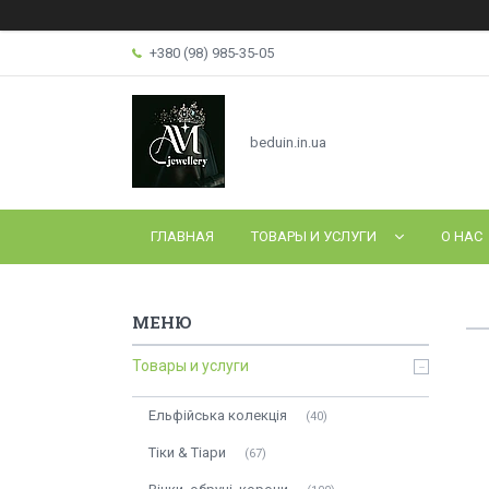
+380 (98) 985-35-05
beduin.in.ua
ГЛАВНАЯ
ТОВАРЫ И УСЛУГИ
О НАС
Товары и услуги
Ельфійська колекція
40
Тіки & Тіари
67