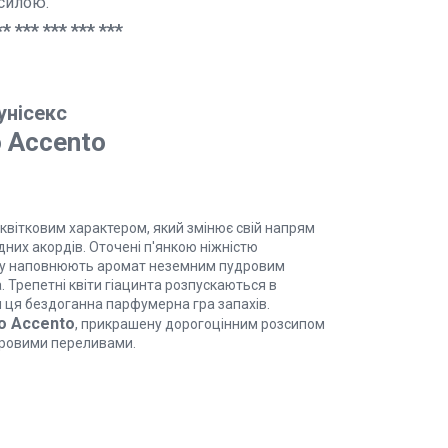
силою.
** *** *** *** ***
унісекс
o Accento
вітковим характером, який змінює свій напрям
ідних акордів. Оточені п'янкою ніжністю
ису наповнюють аромат неземним пудровим
Трепетні квіти гіацинта розпускаються в
я ця бездоганна парфумерна гра запахів.
o Accento
, прикрашену дорогоцінним розсипом
бровими переливами.