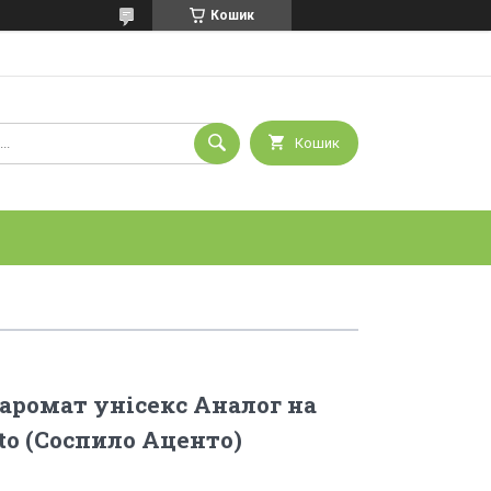
Кошик
Кошик
аромат унісекс Аналог на
to (Соспило Аценто)