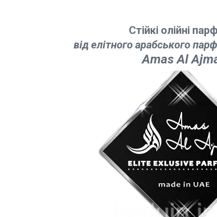
Стійкі олійні пар
від елітного арабського па
Amas Al Ajm