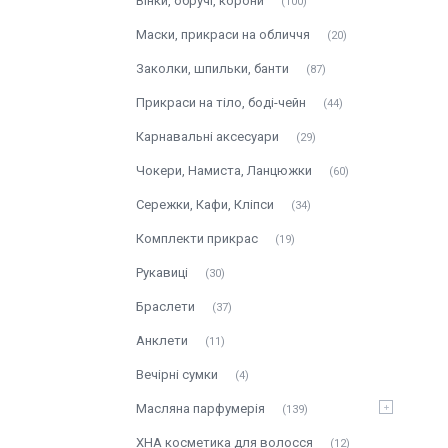
Вінки, обручі, корони
100
Маски, прикраси на обличчя
20
Заколки, шпильки, банти
87
Прикраси на тіло, боді-чейн
44
Карнавальні аксесуари
29
Чокери, Намиста, Ланцюжки
60
Сережки, Кафи, Кліпси
34
Комплекти прикрас
19
Рукавиці
30
Браслети
37
Анклети
11
Вечірні сумки
4
Масляна парфумерія
139
ХНА косметика для волосся
12