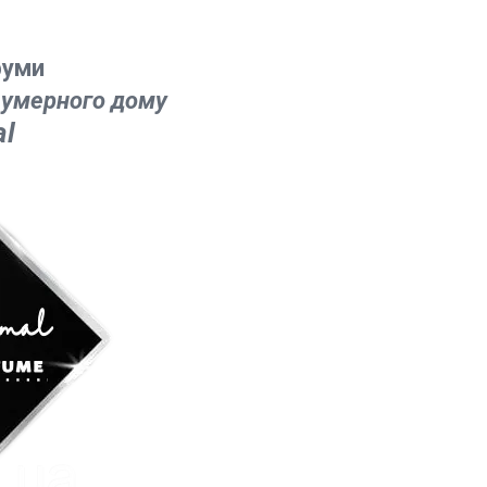
фуми
рфумерного дому
al