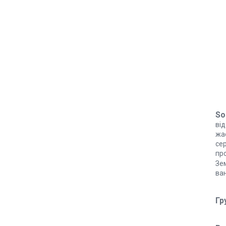
So
від
жа
се
про
Зе
ва
Гр