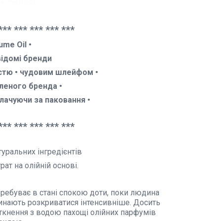
*** *** *** *** ***
ume Oil •
відомі бренди
істю • чудовим шлейфом •
леного бренда •
лачуючи за паковання •
*** *** *** *** ***
туральних інгредієнтів
рат на олійній основі.
еребуває в стані спокою доти, поки людина
очинають розкриватися інтенсивніше. Досить
зіткнення з водою пахощі олійних парфумів