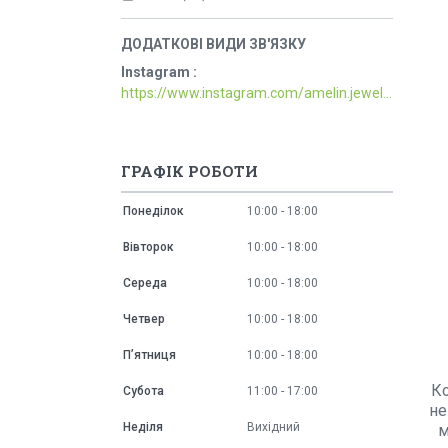
Instagram
https://www.instagram.com/amelin.jewellery/
ГРАФІК РОБОТИ
Понеділок
10:00
18:00
Вівторок
10:00
18:00
Середа
10:00
18:00
Четвер
10:00
18:00
Пʼятниця
10:00
18:00
Ко
Субота
11:00
17:00
не
Неділя
Вихідний
м