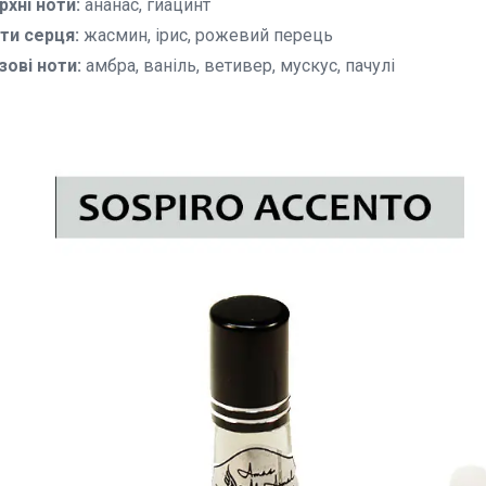
рхні ноти:
ананас, гиацинт
ти серця:
жасмин, ірис, рожевий перець
зові ноти:
амбра, ваніль, ветивер, мускус, пачулі