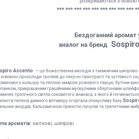
розкриваються з новою 
*** *** *** *** *** *** *** *** *** *
Бездоганний аромат 
Sospir
аналог на бренд
spiro Accento
— це божественна мелодія з таємничим шипрово-к
 освіжної прохолоди тропіків до пекучої пристрасті та чуттєвості сх
сминового кольору та теплою хмарою рожевого перцю, бутони ір
рпанком, прикрашеним граційними мускусними обертонами шлейфа. 
менях тропічного світла соковитого ананаса, з якого й починаєтьс
Sospir
млиста пелена димного ветиверу огортала спокусливу базу
нільних акордів, бальзамічною пряністю пачулів та трепетними ам
упа ароматів:
квіткові, шипрові