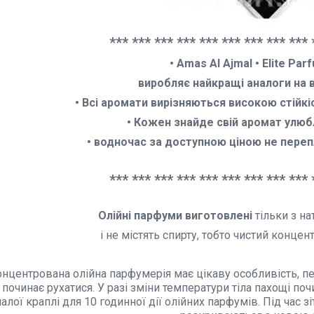
*** *** *** *** *** *** *** *** *** 
• Amas Al Ajmal • Elite Parf
виробляє найкращі аналоги на 
• Всі аромати вирізняються високою стійк
• Кожен знайде свій аромат улюб
• водночас за доступною ціною не переп
*** *** *** *** *** *** *** *** *** 
Олійні парфуми виготовлені
тільки з на
і не містять спирту,
тобто чистий концент
нцентрована олійна парфумерія має цікаву особливість, п
 починає рухатися. У разі зміни температури тіла пахощі п
алої краплі для 10 годинної дії олійних парфумів. Під час 