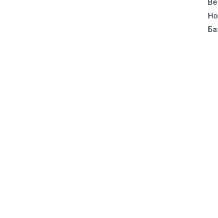
Ве
Но
Ба