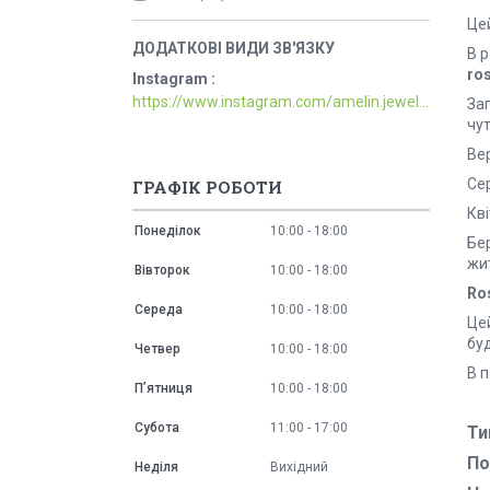
Цей
В 
ro
Instagram
https://www.instagram.com/amelin.jewellery/
За
чут
Ве
Сер
ГРАФІК РОБОТИ
Кві
Понеділок
10:00
18:00
Бер
жи
Вівторок
10:00
18:00
Ro
Середа
10:00
18:00
Це
бу
Четвер
10:00
18:00
В п
Пʼятниця
10:00
18:00
Субота
11:00
17:00
Ти
По
Неділя
Вихідний