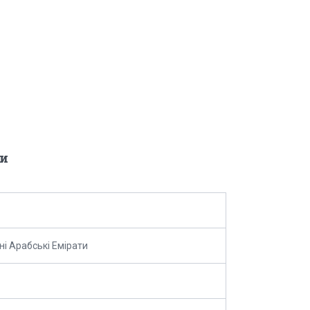
и
ні Арабські Емірати