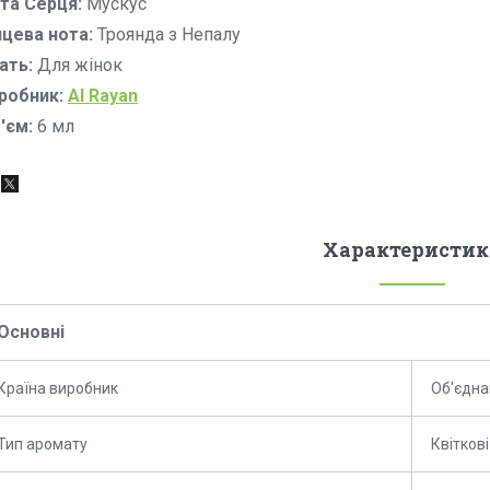
та Серця:
Мускус
нцева нота:
Троянда з Непалу
ать:
Для жінок
робник:
Al
Rayan
'єм:
6 мл
Характеристик
Основні
Країна виробник
Об'єдна
Тип аромату
Квіткові