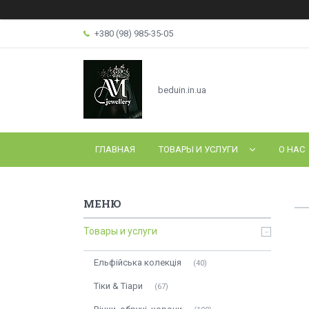
+380 (98) 985-35-05
beduin.in.ua
ГЛАВНАЯ
ТОВАРЫ И УСЛУГИ
О НАС
Товары и услуги
Ельфійська колекція
40
Тіки & Тіари
67