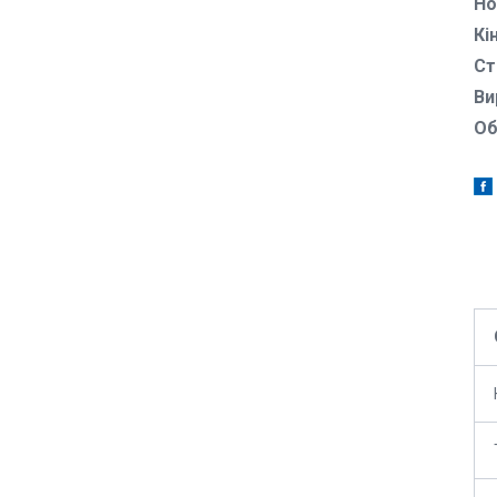
Но
Кі
Ст
Ви
Об