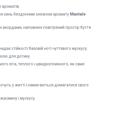
 ароматів.
лася синь бездонним океаном аромату
Mantale
 акордами, наповнює повітряний простір буття
адає стійкості базовій ноті чуттєвого мускусу.
гкою для дотику.
ого літа, теплого і швидкоплинного, як саме
очуть у житті і намагаються домагатися свого
жасмину і мускусу.