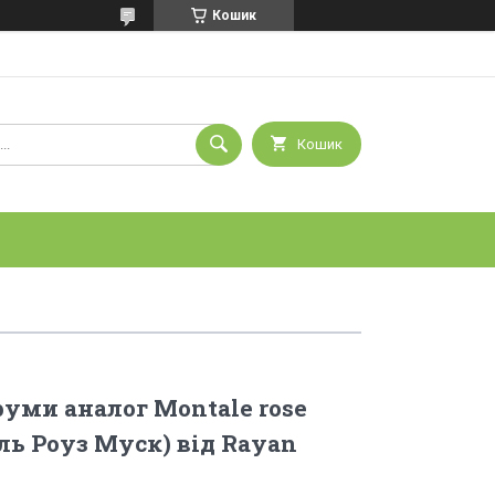
Кошик
Кошик
уми аналог Montale rose
ь Роуз Муск) від Rayan