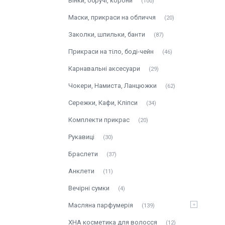
Вінки, обручі, корони
100
Маски, прикраси на обличчя
20
Заколки, шпильки, банти
87
Прикраси на тіло, боді-чейн
46
Карнавальні аксесуари
29
Чокери, Намиста, Ланцюжки
62
Сережки, Кафи, Кліпси
34
Комплекти прикрас
20
Рукавиці
30
Браслети
37
Анклети
11
Вечірні сумки
4
Масляна парфумерія
139
ХНА косметика для волосся
12