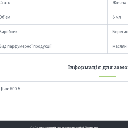
Стать
Жіноча
Об`єм
6 мл
Виробник
Береги
Вид парфумерної продукції
масляні
Інформація для зам
Ціна:
500 ₴