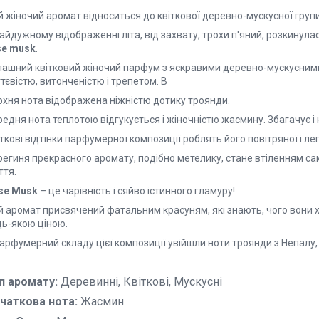
 жіночий аромат відноситься до квіткової деревно-мускусної групи
райдужному відображенні літа, від захвату, трохи п'яний, розкину
se musk
.
пашний квітковий жіночий парфум з яскравими деревно-мускусними
тєвістю, витонченістю і трепетом. В
рхня нота відображена ніжністю дотику троянди.
едня нота теплотою відгукується і жіночністю жасмину. Збагачує і н
ткові відтінки парфумерної композиції роблять його повітряної і ле
егиня прекрасного аромату, подібно метелику, стане втіленням сам
ття.
se Musk
– це чарівність і сяйво істинного гламуру!
й аромат присвячений фатальним красуням, які знають, чого вони х
дь-якою ціною.
арфумерний складу цієї композиції увійшли ноти троянди з Непалу, 
п аромату:
Деревинні, Квіткові, Мускусні
чаткова нота:
Жасмин