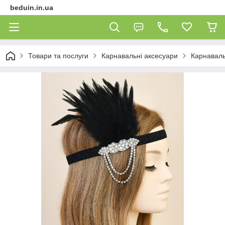
beduin.in.ua
Товари та послуги
Карнавальні аксесуари
Карнавальн