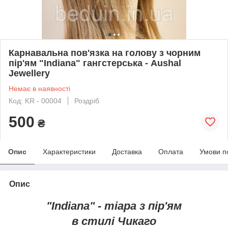
Карнавальна пов'язка на голову з чорним
пір'ям "Indiana" гангстерська - Aushal
Jewellery
Немає в наявності
Код: KR - 00004
Роздріб
500
₴
Опис
Характеристики
Доставка
Оплата
Умови п
Опис
"Indiana" - тіара
з пір'ям
в стилі Чикаго