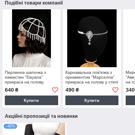
Подібні товари компанії
Перлинна шапочка з
Карнавальна пов'язка з
Мере
намистин "Dayana"
орнаментом "Марселла"
"Аве
прикраса на голову,
прикраса на голову у стилі
на г
аксесуар в стилі гетсбі
гетсбі
640
490
340
₴
₴
Купити
Купити
Акційні пропозиції та новинки
–40%