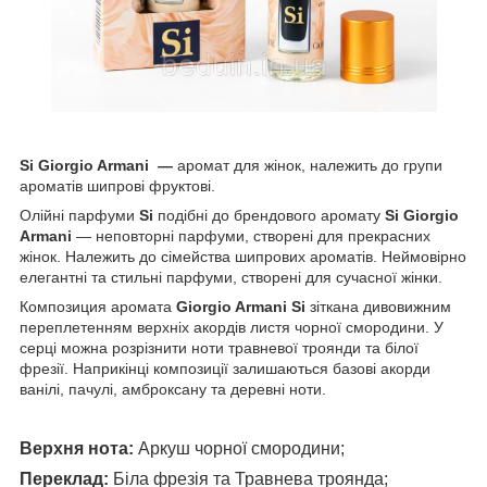
Si Giorgio Armani —
аромат для жінок, належить до групи
ароматів шипрові фруктові.
Олійні парфуми
Si
подібні до брендового аромату
Si Giorgio
Armani
— неповторні парфуми, створені для прекрасних
жінок. Належить до сімейства шипрових ароматів. Неймовірно
елегантні та стильні парфуми, створені для сучасної жінки.
Композиция аромата
Giorgio Armani Si
зіткана дивовижним
переплетенням верхніх акордів листя чорної смородини. У
серці можна розрізнити ноти травневої троянди та білої
фрезії. Наприкінці композиції залишаються базові акорди
ванілі, пачулі, амброксану та деревні ноти.
Верхня нота:
Аркуш чорної смородини;
Переклад:
Біла фрезія та Травнева троянда;