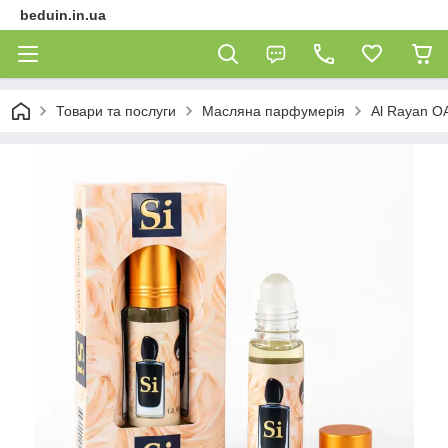
beduin.in.ua
Товари та послуги
Масляна парфумерія
Al Rayan О