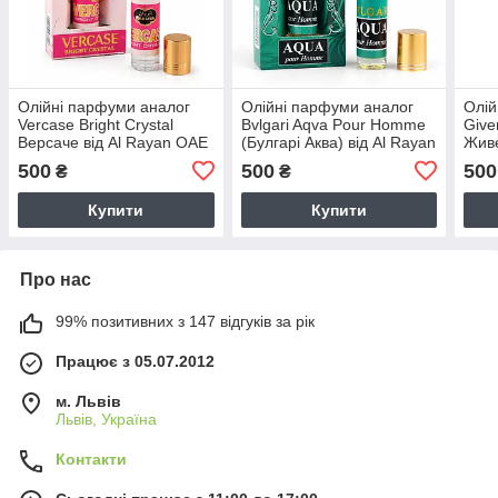
Олійні парфуми аналог
Олійні парфуми аналог
Олій
Vercase Bright Crystal
Bvlgari Aqva Pour Homme
Give
Версаче від Al Rayan ОАЕ
(Булгарі Аква) від Al Rayan
Живе
ОАЕ
ОАЕ
500
500
500
₴
₴
Купити
Купити
Про нас
99% позитивних з 147 відгуків за рік
Працює з 05.07.2012
м. Львів
Львів, Україна
Контакти