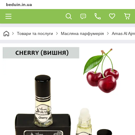
beduin.in.ua
Товари та послуги
Масляна парфумерія
Amas Al Ajma