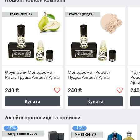
Фруктовий Моноаромат
Моноаромат Powder
Фру
Pears Груша Amas Al Ajmal
Пудра Amas Al Ajmal
Peac
Ajma
240
240
240
₴
₴
Купити
Купити
Акційні пропозиції та новинки
–15%
–15%