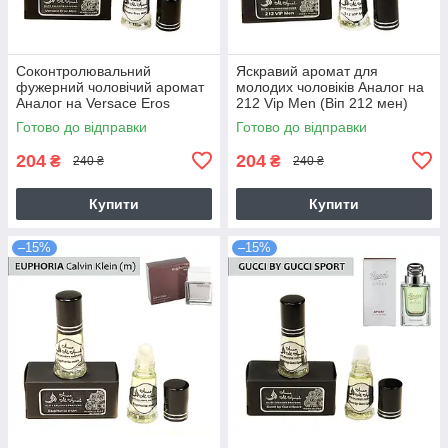
Соконтролювальний
Яскравий аромат для
фужерний чоловічий аромат
молодих чоловіків Аналог на
Аналог на Versace Eros
212 Vip Men (Віп 212 мен)
(Версаче Ерос)
Готово до відправки
Готово до відправки
204
204
₴
₴
240 ₴
240 ₴
Купити
Купити
–15%
–15%