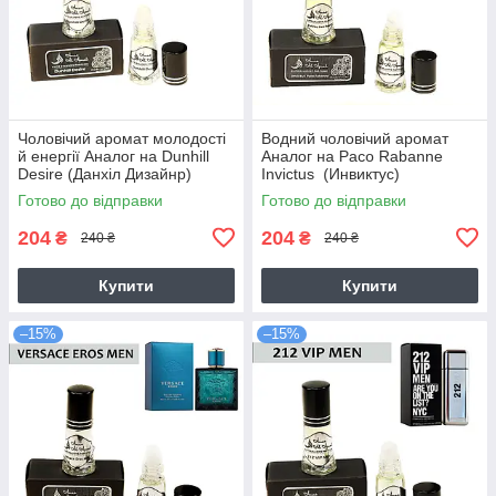
Чоловічий аромат молодості
Водний чоловічий аромат
й енергії Аналог на Dunhill
Аналог на Paco Rabanne
Desire (Данхіл Дизайнр)
Invictus (Инвиктус)
Готово до відправки
Готово до відправки
204
204
₴
₴
240 ₴
240 ₴
Купити
Купити
–15%
–15%