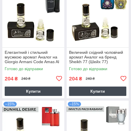
Елегантний і стильний
Величний східний чоловічий
мусжкою аромат Аналог на
аромат Аналог на бренд
Giorgio Armani Code Amas Al
Sheikh 77 (Шейх 77)
Ajmal
Готово до відправки
Готово до відправки
204
204
₴
₴
240 ₴
240 ₴
Купити
Купити
–15%
–15%