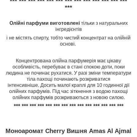
*** *** *** *** *** *** *** *** *** *** *** *** ***
***
Олійні парфуми виготовлені
тільки з натуральних
інгредієнтів
і не містять спирту,
тобто чистий концентрат на олійній
основі.
Концентрована олійна парфумерія має цікаву
особливість, перебуває в стані спокою доти, поки
людина не починає рухатися. У разі зміни температури
тіла пахощі починають розкриватися
інтенсивніше. Досить малої краплі для 10 годинної дії
олійних парфумів. Під час зіткнення з водою пахощі
олійних парфумів розкриваються з новою силою.
*** *** *** *** *** *** *** *** *** *** *** *** *** ***
Моноаромат
Cherry Вишня
Amas Al Ajmal