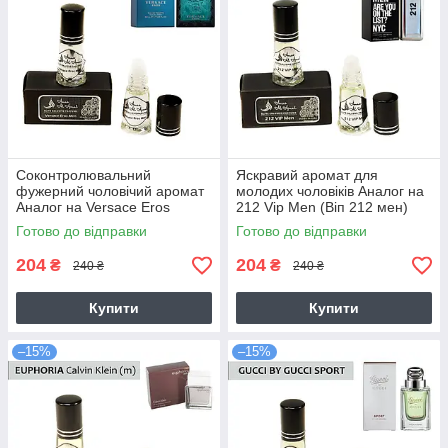
Соконтролювальний
Яскравий аромат для
фужерний чоловічий аромат
молодих чоловіків Аналог на
Аналог на Versace Eros
212 Vip Men (Віп 212 мен)
(Версаче Ерос)
Готово до відправки
Готово до відправки
204
204
₴
₴
240 ₴
240 ₴
Купити
Купити
–15%
–15%