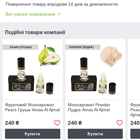
Повернення товару впродовж 14 днів за домовленістю
Всі умови повернення
Подібні товари компанії
Фруктовий Моноаромат
Моноаромат Powder
Фру
Pears Груша Amas Al Ajmal
Пудра Amas Al Ajmal
Peac
Ajma
240
240
240
₴
₴
Купити
Купити