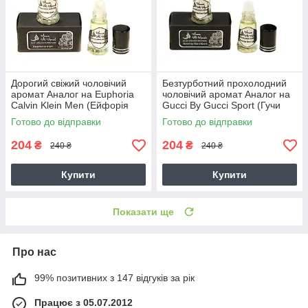
Дорогий свіжий чоловічий
Безтурботний прохолодний
аромат Аналог на Euphoria
чоловічий аромат Аналог на
Calvin Klein Men (Ейфорія
Gucci By Gucci Sport (Гучи
мене)
бай Гучі)
Готово до відправки
Готово до відправки
204
204
₴
₴
240 ₴
240 ₴
Купити
Купити
Показати ще
Про нас
99% позитивних з 147 відгуків за рік
Працює з 05.07.2012