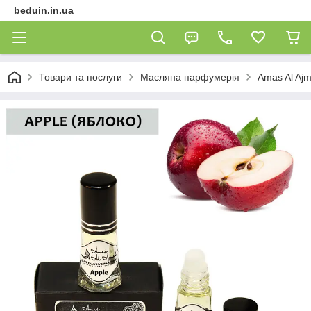
beduin.in.ua
Товари та послуги
Масляна парфумерія
Amas Al Ajma