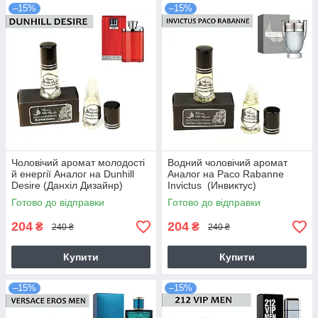
–15%
–15%
Чоловічий аромат молодості
Водний чоловічий аромат
й енергії Аналог на Dunhill
Аналог на Paco Rabanne
Desire (Данхіл Дизайнр)
Invictus (Инвиктус)
Готово до відправки
Готово до відправки
204
204
₴
₴
240 ₴
240 ₴
Купити
Купити
–15%
–15%