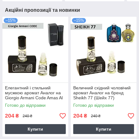
Акційні пропозиції та новинки
–15%
–15%
Елегантний і стильний
Величний східний чоловічий
мусжкою аромат Аналог на
аромат Аналог на бренд
Giorgio Armani Code Amas Al
Sheikh 77 (Шейх 77)
Ajmal
Готово до відправки
Готово до відправки
204
204
₴
₴
240 ₴
240 ₴
Купити
Купити