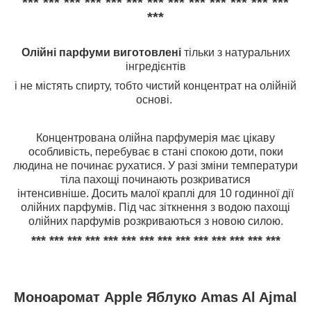
*** *** *** *** *** *** *** *** *** *** *** *** ***
***
Олійні парфуми виготовлені
тільки з натуральних
інгредієнтів
і не містять спирту,
тобто чистий концентрат на олійній
основі.
Концентрована олійна парфумерія має цікаву
особливість, перебуває в стані спокою доти, поки
людина не починає рухатися. У разі зміни температури
тіла пахощі починають розкриватися
інтенсивніше. Досить малої краплі для 10 годинної дії
олійних парфумів. Під час зіткнення з водою пахощі
олійних парфумів розкриваються з новою силою.
*** *** *** *** *** *** *** *** *** *** *** *** *** ***
Моноаромат
Apple Яблуко
Amas Al Ajmal