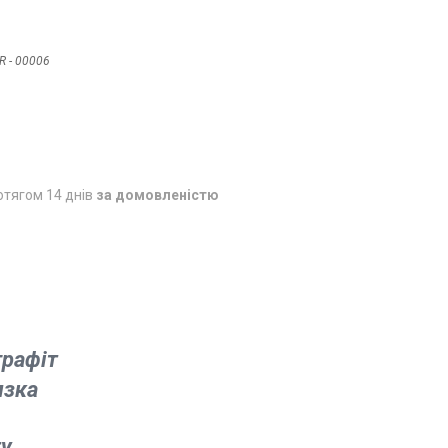
R - 00006
отягом 14 днів
за домовленістю
графіт
язка
ry