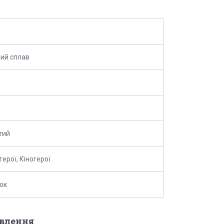
ий сплав
тий
герої, Кіногерої
ок
овлення