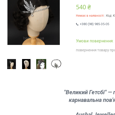
540 ₴
Немає в наявності
Код:
K
+380 (98) 985-35-05
повернення товару пр
"Великий Гетсбі" — 
карнавальна пов'
Aushal Jewelle