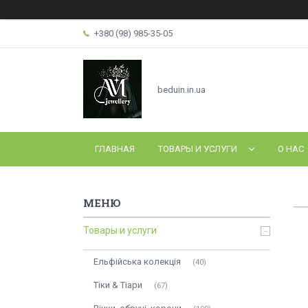
+380 (98) 985-35-05
beduin.in.ua
ГЛАВНАЯ
ТОВАРЫ И УСЛУГИ
О НАС
Товары и услуги
Ельфійська колекція
40
Тіки & Тіари
67