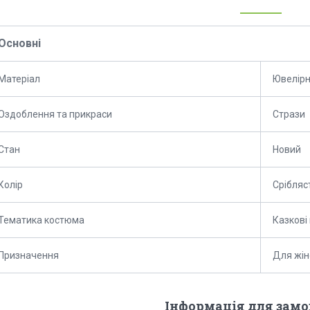
Основні
Матеріал
Ювелірн
Оздоблення та прикраси
Стрази
Стан
Новий
Колір
Срібляс
Тематика костюма
Казкові 
Призначення
Для жін
Інформація для зам