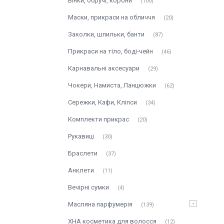
Вінки, обручі, корони
100
Маски, прикраси на обличчя
20
Заколки, шпильки, банти
87
Прикраси на тіло, боді-чейн
46
Карнавальні аксесуари
29
Чокери, Намиста, Ланцюжки
62
Сережки, Кафи, Кліпси
34
Комплекти прикрас
20
Рукавиці
30
Браслети
37
Анклети
11
Вечірні сумки
4
Масляна парфумерія
139
ХНА косметика для волосся
12