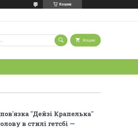
Кошик
Кошик
пов'язка "Дейзі Крапелька"
олову в стилі гетсбі —