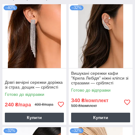
–40%
–32%
Вишукані сережки кафи
"Крила Лебідя" ніжні кліпси зі
Довгі вечірні сережки доріжка
стразами — сріблясті
зі страз, дощик — сріблясті
Готово до відправки
Готово до відправки
340
₴/комплект
240
₴/пара
400 ₴/пара
500 ₴/комплект
Купити
Купити
–32%
–32%