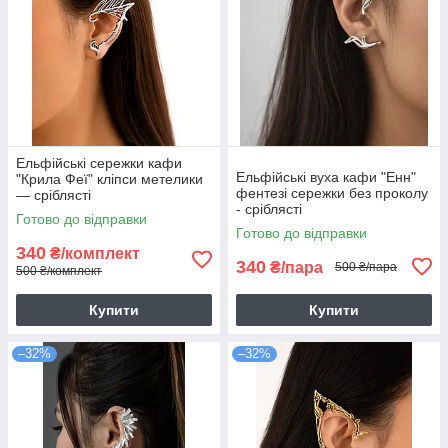
Ельфійські сережки кафи
Ельфійські вуха кафи "Енн"
"Крила Феї" кліпси метелики
фентезі сережки без проколу
— сріблясті
- сріблясті
Готово до відправки
Готово до відправки
340
₴/комплект
340
₴/пара
500 ₴/пара
500 ₴/комплект
Купити
Купити
–32%
–32%