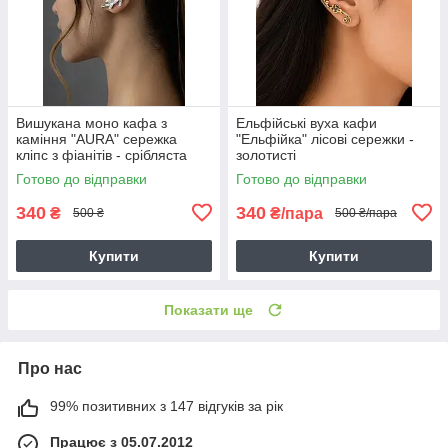
Вишукана моно кафа з
Ельфійські вуха кафи
каміння "AURA" сережка
"Ельфійка" лісові сережки -
кліпс з фіанітів - срібляста
золотисті
Готово до відправки
Готово до відправки
340
340
₴
₴/пара
500 ₴
500 ₴/пара
Купити
Купити
Показати ще
Про нас
99% позитивних з 147 відгуків за рік
Працює з 05.07.2012