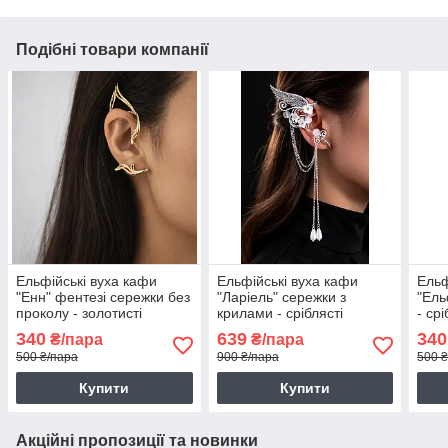
Подібні товари компанії
Ельфійські вуха кафи
Ельфійські вуха кафи
Ельф
"Енн" фентезі сережки без
"Ларіель" сережки з
"Ель
проколу - золотисті
крилами - сріблясті
- срі
340
639
340
₴/пара
₴/пара
500 ₴/пара
900 ₴/пара
500 
Купити
Купити
Акційні пропозиції та новинки