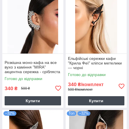
Ельфійські сережки кафи
Розкішна моно-кафа на все
"Крила Феї" кліпси метелики
вухо з каміння "MIRA"
— чорні
акцентна сережка - срібляста
Готово до відправки
Готово до відправки
340
₴/комплект
340
₴
500 ₴
500 ₴/комплект
Купити
Купити
–32%
Топ
–32%