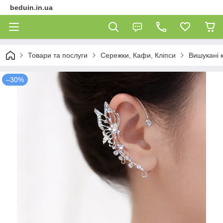
beduin.in.ua
Товари та послуги
Сережки, Кафи, Кліпси
Вишукані к
–30%