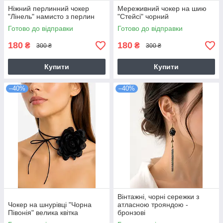
Ніжний перлинний чокер
Мереживний чокер на шию
"Лінель" намисто з перлин
"Стейсі" чорний
Готово до відправки
Готово до відправки
180
180
₴
₴
300 ₴
300 ₴
Купити
Купити
–40%
–40%
Вінтажні, чорні сережки з
Чокер на шнурівці "Чорна
атласною трояндою -
Півонія" велика квітка
бронзові