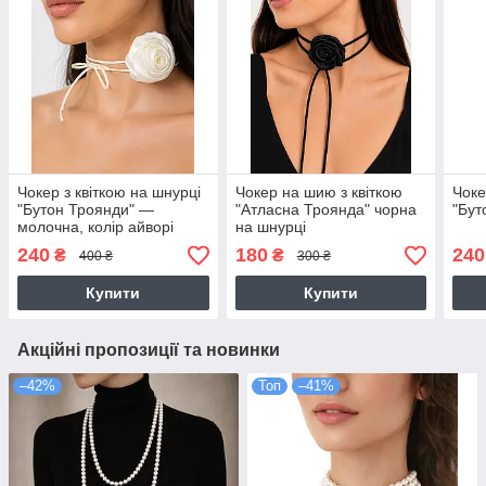
Чокер з квіткою на шнурці
Чокер на шию з квіткою
Чоке
"Бутон Троянди" —
"Атласна Троянда" чорна
"Бут
молочна, колір айворі
на шнурці
240
180
240
₴
₴
400 ₴
300 ₴
Купити
Купити
Акційні пропозиції та новинки
–42%
Топ
–41%