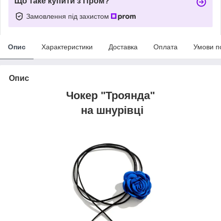
Що таке купити з Пром?
Замовлення під захистом
Опис
Характеристики
Доставка
Оплата
Умови п
Опис
Чокер "Троянда"
на шнурівці