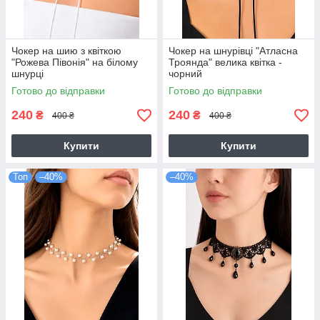
Чокер на шию з квіткою
Чокер на шнурівці "Атласна
"Рожева Півонія" на білому
Троянда" велика квітка -
шнурці
чорний
Готово до відправки
Готово до відправки
240
240
₴
₴
400 ₴
400 ₴
Купити
Купити
Топ
–40%
–40%