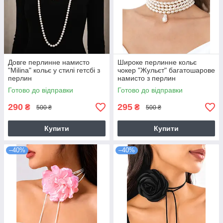
Довге перлинне намисто
Широке перлинне кольє
"Milina" кольє у стилі гетсбі з
чокер "Жульєт" багатошарове
перлин
намисто з перлин
Готово до відправки
Готово до відправки
290
295
₴
₴
500 ₴
500 ₴
Купити
Купити
–40%
–40%