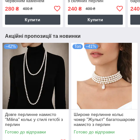
червоним каменем
з скляних перлин
баро
-чорний
280
240
240
₴
₴
400 ₴
400 ₴
Купити
Купити
Акційні пропозиції та новинки
–42%
Топ
–41%
Довге перлинне намисто
Широке перлинне кольє
"Milina" кольє у стилі гетсбі з
чокер "Жульєт" багатошарове
перлин
намисто з перлин
Готово до відправки
Готово до відправки