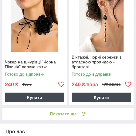
Вінтажні, чорні сережки з
Чокер на шнурівці "Чорна
атласною трояндою -
Півонія" велика квітка
бронзові
Готово до відправки
Готово до відправки
240
240
₴
₴/пара
400 ₴
400 ₴/пара
Купити
Купити
Показати ще
Про нас