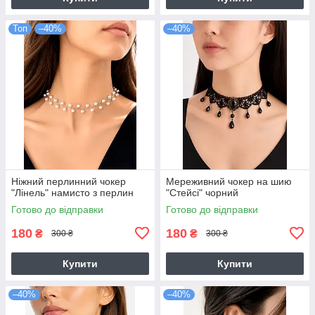
Топ
–40%
–40%
Ніжний перлинний чокер
Мереживний чокер на шию
"Лінель" намисто з перлин
"Стейсі" чорний
Готово до відправки
Готово до відправки
180
180
₴
₴
300 ₴
300 ₴
Купити
Купити
–40%
–40%