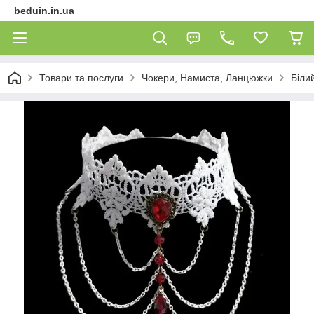
beduin.in.ua
Товари та послуги
Чокери, Намиста, Ланцюжки
Біли