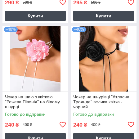
290
295
₴
₴
500 ₴
500 ₴
Купити
Купити
–40%
–40%
Чокер на шию з квіткою
Чокер на шнурівці "Атласна
"Рожева Півонія" на білому
Троянда" велика квітка -
шнурці
чорний
Готово до відправки
Готово до відправки
240
240
₴
₴
400 ₴
400 ₴
Купити
Купити