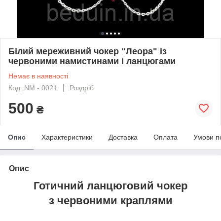
Білий мереживний чокер "Леора" із
червоними намистинами і ланцюгами
Немає в наявності
Код: NM - 0021
Роздріб
500
₴
Опис
Характеристики
Доставка
Оплата
Умови п
Опис
Готичний ланцюговий чокер
з червоними краплями