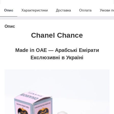
Опис
Характеристики
Доставка
Оплата
Умови п
Опис
Chanel Chance
Made in OAE — Арабські Емірати
Екслюзивні в Україні