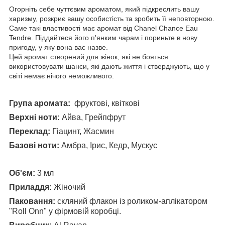
Огорніть себе чуттєвим ароматом, який підкреслить вашу
харизму, розкриє вашу особистість та зробить її неповторною.
Саме такі властивості має аромат від Chanel Chance Eau
Tendre. Піддайтеся його п'янким чарам і пориньте в нову
пригоду, у яку вона вас назве.
Цей аромат створений для жінок, які не бояться
використовувати шанси, які дають життя і стверджують, що у
світі немає нічого неможливого.
Група аромата:
фруктові, квіткові
Верхні ноти:
Айва, Грейпфрут
Переклад:
Гіацинт, Жасмин
Базові ноти:
Амбра, Ірис, Кедр, Мускус
Об'єм:
3 мл
Приладдя:
Жіночий
Паковання:
скляний флакон із роликом-аплікатором
"Roll Onn" у фірмовій коробці.