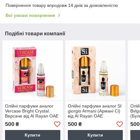
Повернення товару впродовж 14 днів за домовленістю
Всі умови повернення
Подібні товари компанії
Олійні парфуми аналог
Олійні парфуми аналог SI
Олій
Vercase Bright Crystal
giorgio Armani (Армані Сі)
Bvlg
Версаче від Al Rayan ОАЕ
від Al Rayan ОАЕ
(Бул
ОАЕ
500
500
500
₴
₴
Купити
Купити