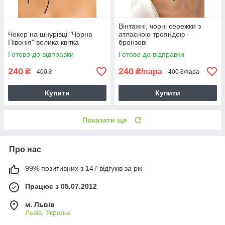
Вінтажні, чорні сережки з
Чокер на шнурівці "Чорна
атласною трояндою -
Півонія" велика квітка
бронзові
Готово до відправки
Готово до відправки
240
240
₴
₴/пара
400 ₴
400 ₴/пара
Купити
Купити
Показати ще
Про нас
99% позитивних з 147 відгуків за рік
Працює з 05.07.2012
м. Львів
Львів, Україна