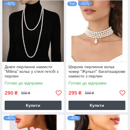
–42%
Топ
–41%
Довге перлинне намисто
Широке перлинне кольє
"Milina" кольє у стилі гетсбі з
чокер "Жульєт" багатошарове
перлин
намисто з перлин
Готово до відправки
Готово до відправки
290
295
₴
₴
500 ₴
500 ₴
Купити
Купити
–40%
–40%