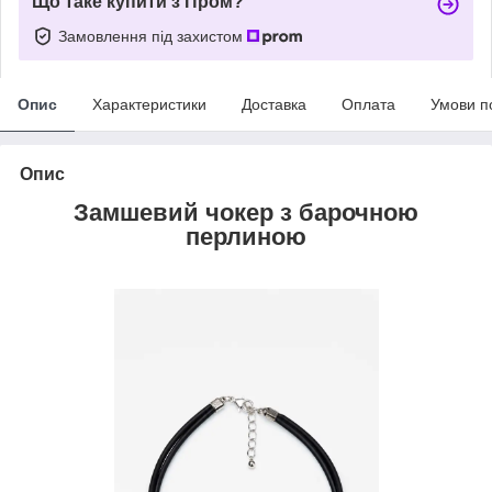
Що таке купити з Пром?
Замовлення під захистом
Опис
Характеристики
Доставка
Оплата
Умови п
Опис
Замшевий чокер
з
барочною
перлиною