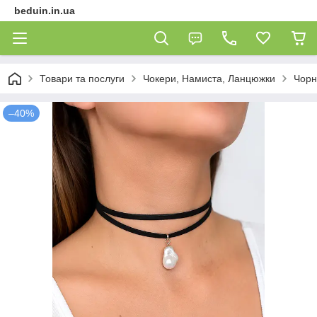
beduin.in.ua
Товари та послуги
Чокери, Намиста, Ланцюжки
Чорн
–40%