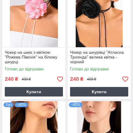
Чокер на шию з квіткою
Чокер на шнурівці "Атласна
"Рожева Півонія" на білому
Троянда" велика квітка -
шнурці
чорний
Готово до відправки
Готово до відправки
240
240
₴
₴
400 ₴
400 ₴
Купити
Купити
Топ
–40%
–40%