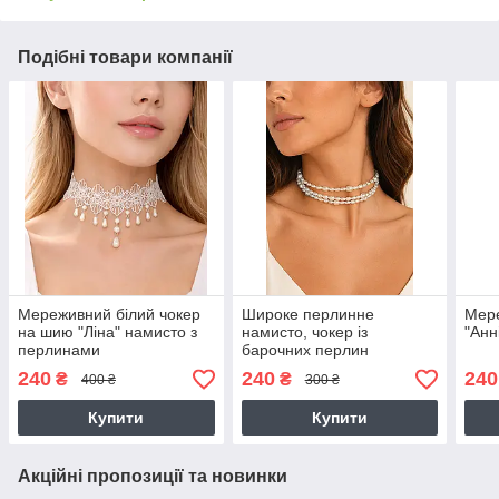
Подібні товари компанії
Мереживний білий чокер
Широке перлинне
Мере
на шию "Ліна" намисто з
намисто, чокер із
"Анн
перлинами
барочних перлин
240
240
240
₴
₴
400 ₴
300 ₴
Купити
Купити
Акційні пропозиції та новинки