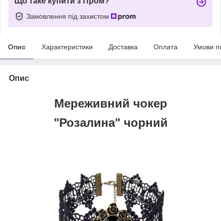
Що таке купити з Пром?
Замовлення під захистом
Опис
Характеристики
Доставка
Оплата
Умови п
Опис
Мереживний чокер
"Розалина" чорний