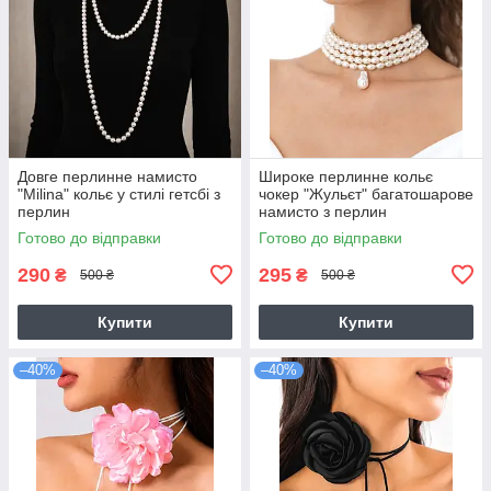
Довге перлинне намисто
Широке перлинне кольє
"Milina" кольє у стилі гетсбі з
чокер "Жульєт" багатошарове
перлин
намисто з перлин
Готово до відправки
Готово до відправки
290
295
₴
₴
500 ₴
500 ₴
Купити
Купити
–40%
–40%