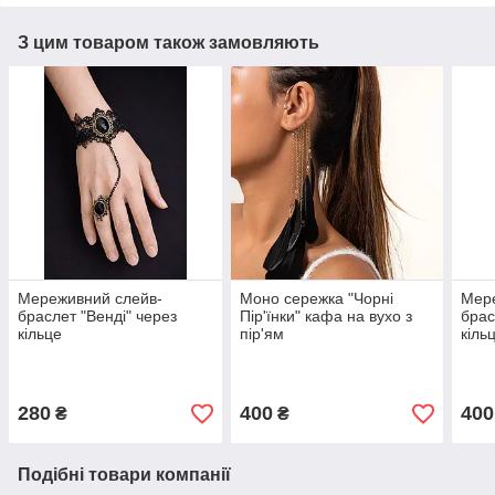
З цим товаром також замовляють
Мереживний слейв-
Моно сережка "Чорні
Мер
браслет "Венді" через
Пір'їнки" кафа на вухо з
брас
кільце
пір'ям
кіль
280
400
400
₴
₴
Подібні товари компанії