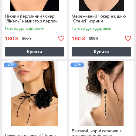
Ніжний перлинний чокер
Мереживний чокер на шию
"Лінель" намисто з перлин
"Стейсі" чорний
Готово до відправки
Готово до відправки
180
180
₴
₴
300 ₴
300 ₴
Купити
Купити
–40%
–40%
Вінтажні, чорні сережки з
Чокер на шнурівці "Чорна
атласною трояндою -