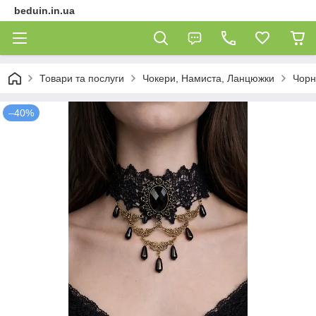
beduin.in.ua
Товари та послуги
Чокери, Намиста, Ланцюжки
Чорн
–40%