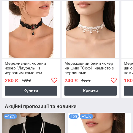
Мереживний, чорний
Мереживний білий чокер
Мере
чокер "Лаурель" із
на шию "Софі" намисто з
шию 
червоним каменем
перлинами
нами
-чорний
280
240
180
₴
₴
400 ₴
400 ₴
Купити
Купити
Акційні пропозиції та новинки
–42%
Топ
–41%