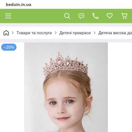
beduin.in.ua
Товари та послуги
Дитячі прикраси
Дитяча висока ді
–20%