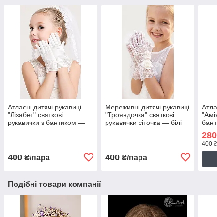
Атласні дитячі рукавиці
Мереживні дитячі рукавиці
Атла
"Лізабет" святкові
"Трояндочка" святкові
"Амі
рукавички з бантиком —
рукавички сіточка — білі
бант
білі
280
400 
400
400
₴/пара
₴/пара
Подібні товари компанії