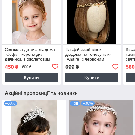
Святкова дитяча діадема
Ельфійський вінок,
Висо
"Софія" корона для
діадема на голову гілки
камі
дівчинки, з фіолетовим
"Anaire" з червоним
свят
камінням - золотиста
каменем — золотиста
450
699
580
₴
₴
600 ₴
Купити
Купити
Акційні пропозиції та новинки
–30%
Топ
–30%