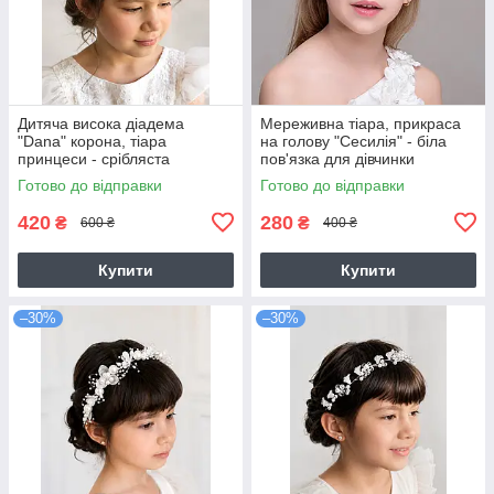
Дитяча висока діадема
Мереживна тіара, прикраса
"Dana" корона, тіара
на голову "Сесилія" - біла
принцеси - срібляста
пов'язка для дівчинки
Готово до відправки
Готово до відправки
420
280
₴
₴
600 ₴
400 ₴
Купити
Купити
–30%
–30%