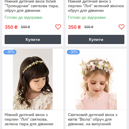
Ніжний дитячий вінок білий
Ніжний дитячий вінок з
"Трояндочки" святкова тіара,
перлин "Лілі" зелений віночок
обруч для дівчинки
обруч для дівчинки
Готово до відправки
Готово до відправки
350
350
₴
₴
500 ₴
500 ₴
Купити
Купити
–30%
–30%
Ніжний дитячий вінок з
Святковий дитячий вінок з
перлин "Лілі" святкова,
квітів "Віола" обруч для
зелена тіара для дівчинки
дівчинки, на випускний