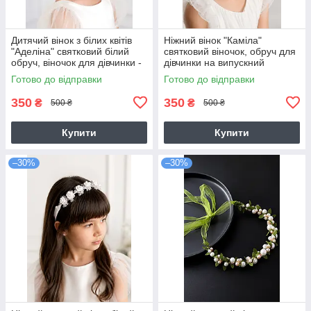
Дитячий вінок з білих квітів
Ніжний вінок "Каміла"
"Аделіна" святковий білий
святковий віночок, обруч для
обруч, віночок для дівчинки -
дівчинки на випускний
сріблястий
Готово до відправки
Готово до відправки
350
350
₴
₴
500 ₴
500 ₴
Купити
Купити
–30%
–30%