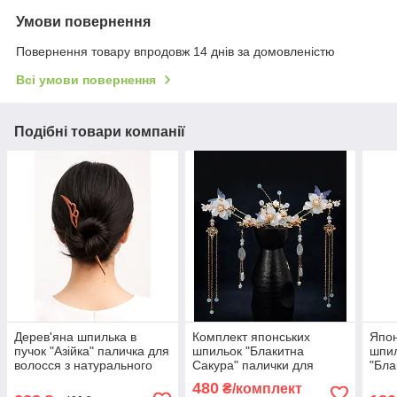
Умови повернення
Повернення товару впродовж 14 днів за домовленістю
Всі умови повернення
Подібні товари компанії
Дерев'яна шпилька в
Комплект японських
Япон
пучок "Азійка" паличка для
шпильок "Блакитна
шпил
волосся з натурального
Сакура" палички для
"Бла
дерева
волосся і сережки
пали
480
₴/комплект
квіт