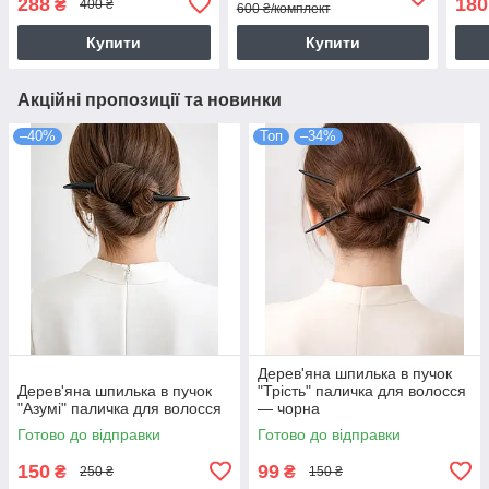
288
180
₴
400 ₴
600 ₴/комплект
Купити
Купити
Акційні пропозиції та новинки
–40%
Топ
–34%
Дерев'яна шпилька в пучок
Дерев'яна шпилька в пучок
"Трість" паличка для волосся
"Азумі" паличка для волосся
— чорна
Готово до відправки
Готово до відправки
150
99
₴
₴
250 ₴
150 ₴