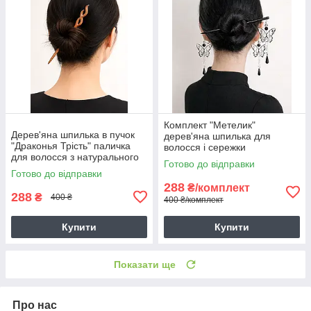
Комплект "Метелик"
Дерев'яна шпилька в пучок
дерев'яна шпилька для
"Драконья Трість" паличка
волосся і сережки
для волосся з натурального
Готово до відправки
дерева
Готово до відправки
288
₴/комплект
288
₴
400 ₴
400 ₴/комплект
Купити
Купити
Показати ще
Про нас