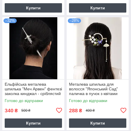
Купити
Купити
–32%
–28%
Ельфійська металева
Металева шпилька для
шпилька "Меч Арвен" фентезі
волосся "Японський Сад"
заколка кинджал - сріблястий
паличка в пучок з квітами
Готово до відправки
Готово до відправки
340
288
₴
₴
500 ₴
400 ₴
Купити
Купити