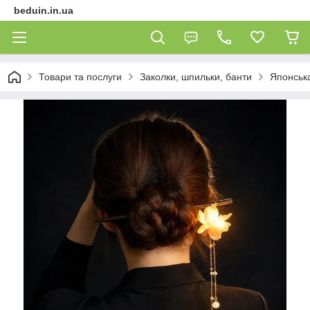
beduin.in.ua
Товари та послуги
Заколки, шпильки, банти
Японська