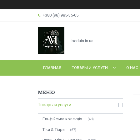
+380 (98) 985-35-05
beduin.in.ua
ГЛАВНАЯ
ТОВАРЫ И УСЛУГИ
О НАС
Товары и услуги
Ельфійська колекція
40
Тіки & Тіари
67