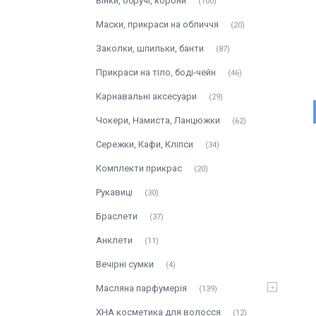
Вінки, обручі, корони
100
Маски, прикраси на обличчя
20
Заколки, шпильки, банти
87
Прикраси на тіло, боді-чейн
46
Карнавальні аксесуари
29
Чокери, Намиста, Ланцюжки
62
Сережки, Кафи, Кліпси
34
Комплекти прикрас
20
Рукавиці
30
Браслети
37
Анклети
11
Вечірні сумки
4
Масляна парфумерія
139
ХНА косметика для волосся
12