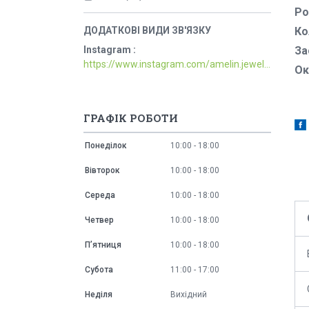
Ро
Ко
За
Instagram
https://www.instagram.com/amelin.jewellery/
Ок
ГРАФІК РОБОТИ
Понеділок
10:00
18:00
Вівторок
10:00
18:00
Середа
10:00
18:00
Четвер
10:00
18:00
Пʼятниця
10:00
18:00
Субота
11:00
17:00
Неділя
Вихідний