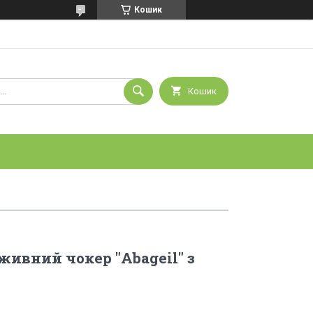
Кошик
Кошик
ивний чокер "Abageil" з