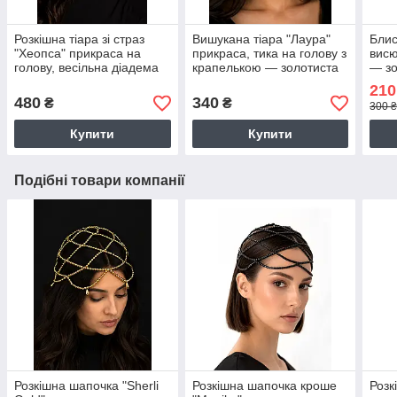
Розкішна тіара зі страз
Вишукана тіара "Лаура"
Блис
"Хеопса" прикраса на
прикраса, тика на голову з
висю
голову, весільна діадема
крапелькою — золотиста
— зо
— золотиста
JEW
210
480
340
₴
₴
300 
Купити
Купити
Подібні товари компанії
Розкішна шапочка "Sherli
Розкішна шапочка кроше
Розк