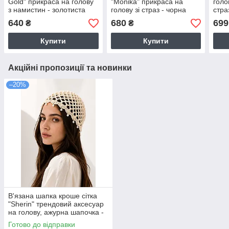
Gold" прикраса на голову
"Monika" прикраса на
голо
з намистин - золотиста
голову зі страз - чорна
стра
сріб
640
680
699
₴
₴
Купити
Купити
Акційні пропозиції та новинки
–20%
В'язана шапка кроше сітка
"Sherin" трендовий аксесуар
на голову, ажурна шапочка -
бежева
Готово до відправки