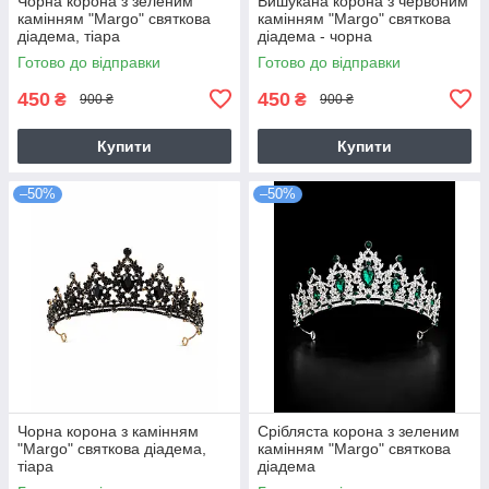
Чорна корона з зеленим
Вишукана корона з червоним
камінням "Margo" святкова
камінням "Margo" святкова
діадема, тіара
діадема - чорна
Готово до відправки
Готово до відправки
450
450
₴
₴
900 ₴
900 ₴
Купити
Купити
–50%
–50%
Чорна корона з камінням
Срібляста корона з зеленим
"Margo" святкова діадема,
камінням "Margo" святкова
тіара
діадема