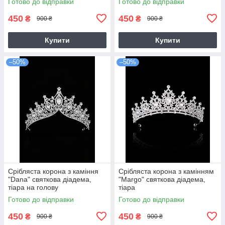
Готово до відправки
Готово до відправки
450
450
₴
₴
900 ₴
900 ₴
Купити
Купити
–50%
–50%
Срібляста корона з каміння
Срібляста корона з камінням
"Dana" святкова діадема,
"Margo" святкова діадема,
тіара на голову
тіара
Готово до відправки
Готово до відправки
450
450
₴
₴
900 ₴
900 ₴