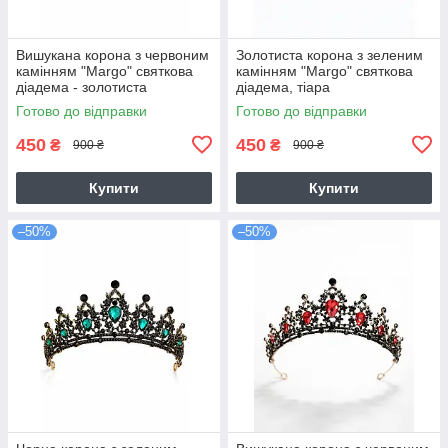
Вишукана корона з червоним
Золотиста корона з зеленим
камінням "Margo" святкова
камінням "Margo" святкова
діадема - золотиста
діадема, тіара
Готово до відправки
Готово до відправки
450
450
₴
₴
900 ₴
900 ₴
Купити
Купити
–50%
–50%