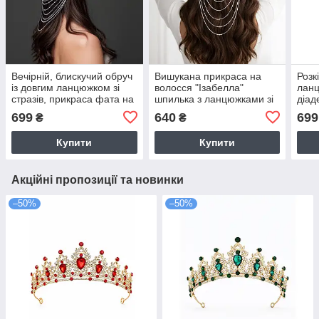
Вечірній, блискучий обруч
Вишукана прикраса на
Розк
із довгим ланцюжком зі
волосся "Ізабелла"
ланц
стразів, прикраса фата на
шпилька з ланцюжками зі
діад
волосся
страз - срібляста
сріб
699
640
699
₴
₴
Купити
Купити
Акційні пропозиції та новинки
–50%
–50%