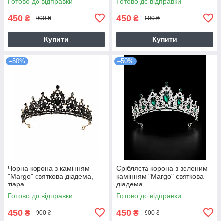
Готово до відправки
Готово до відправки
450
450
₴
₴
900 ₴
900 ₴
Купити
Купити
–50%
–50%
Чорна корона з камінням
Срібляста корона з зеленим
"Margo" святкова діадема,
камінням "Margo" святкова
тіара
діадема
Готово до відправки
Готово до відправки
450
450
₴
₴
900 ₴
900 ₴