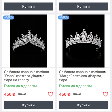
Купити
Купити
–50%
–50%
Срібляста корона з каміння
Срібляста корона з камінням
"Dana" святкова діадема,
"Margo" святкова діадема,
тіара на голову
тіара
Готово до відправки
Готово до відправки
450
450
₴
₴
900 ₴
900 ₴
Купити
Купити