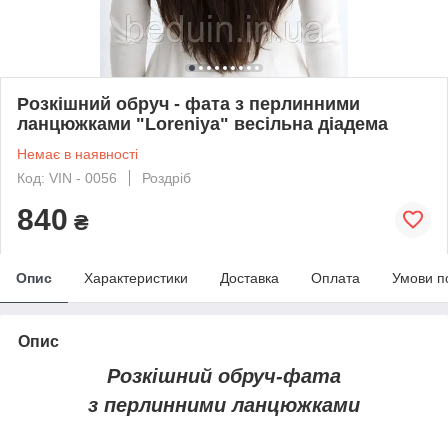
Розкішний обруч - фата з перлинними
ланцюжками "Loreniya" весільна діадема
Немає в наявності
Код: VIN - 0056
Роздріб
840
₴
Опис
Характеристики
Доставка
Оплата
Умови п
Опис
Розкішний обруч-фата
з перлинними ланцюжками