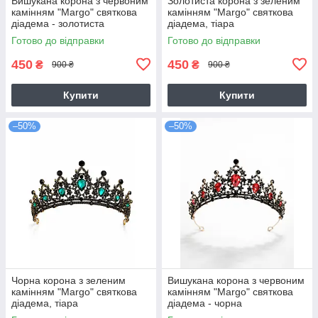
Вишукана корона з червоним
Золотиста корона з зеленим
камінням "Margo" святкова
камінням "Margo" святкова
діадема - золотиста
діадема, тіара
Готово до відправки
Готово до відправки
450
450
₴
₴
900 ₴
900 ₴
Купити
Купити
–50%
–50%
Чорна корона з зеленим
Вишукана корона з червоним
камінням "Margo" святкова
камінням "Margo" святкова
діадема, тіара
діадема - чорна