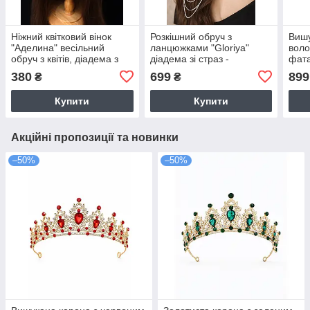
Ніжний квітковий вінок
Розкішний обруч з
Вишу
"Аделина" весільний
ланцюжками "Gloriya"
воло
обруч з квітів, діадема з
діадема зі страз -
фата
пелюсток
срібляста
перл
380
699
899
₴
₴
Купити
Купити
Акційні пропозиції та новинки
–50%
–50%