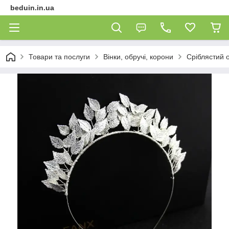
beduin.in.ua
Товари та послуги
Вінки, обручі, корони
Сріблястий о