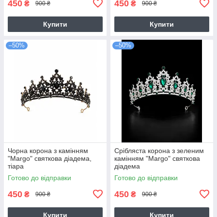
450
450
₴
₴
900 ₴
900 ₴
Купити
Купити
–50%
–50%
Чорна корона з камінням
Срібляста корона з зеленим
"Margo" святкова діадема,
камінням "Margo" святкова
тіара
діадема
Готово до відправки
Готово до відправки
450
450
₴
₴
900 ₴
900 ₴
Купити
Купити