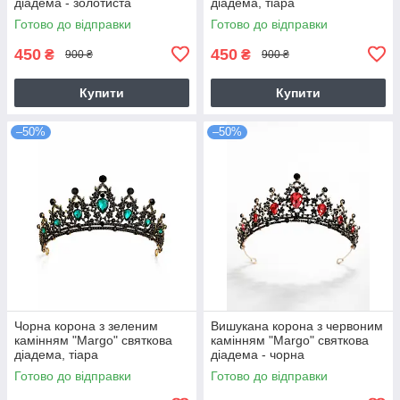
діадема - золотиста
діадема, тіара
Готово до відправки
Готово до відправки
450
450
₴
₴
900 ₴
900 ₴
Купити
Купити
–50%
–50%
Чорна корона з зеленим
Вишукана корона з червоним
камінням "Margo" святкова
камінням "Margo" святкова
діадема, тіара
діадема - чорна
Готово до відправки
Готово до відправки