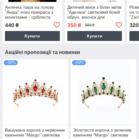
Антична тіара на голову
Дитячий вінок з білих квітів
Розк
"Аніра" етно прикраса з
"Аделіна" святковий білий
на г
монетками - срібляста
обруч, віночок для
"Zar
дівчинки - сріблястий
фото
440
350
320
₴
₴
500 ₴
Купити
Купити
Акційні пропозиції та новинки
–50%
–50%
Вишукана корона з червоним
Золотиста корона з зеленим
камінням "Margo" святкова
камінням "Margo" святкова