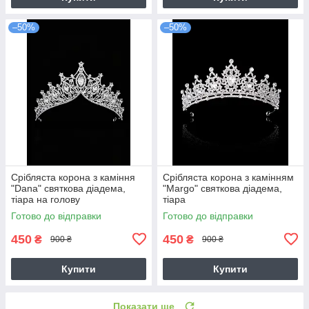
–50%
–50%
Срібляста корона з каміння
Срібляста корона з камінням
"Dana" святкова діадема,
"Margo" святкова діадема,
тіара на голову
тіара
Готово до відправки
Готово до відправки
450
450
₴
₴
900 ₴
900 ₴
Купити
Купити
Показати ще