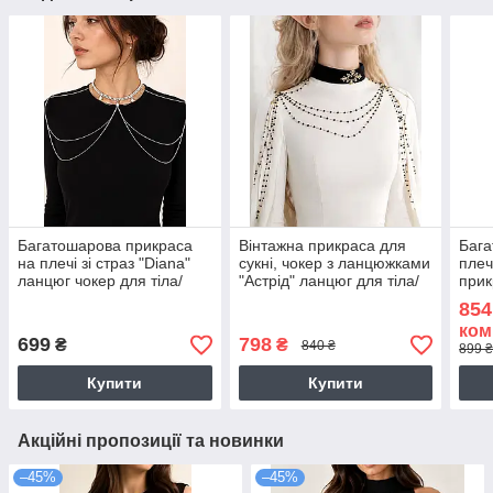
Багатошарова прикраса
Вінтажна прикраса для
Бага
на плечі зі страз "Diana"
сукні, чокер з ланцюжками
плеч
ланцюг чокер для тіла/
"Астрід" ланцюг для тіла/
прик
плеч, боді-чейн
плеч
854
ком
699
798
₴
₴
840 ₴
899 ₴
Купити
Купити
Акційні пропозиції та новинки
–45%
–45%