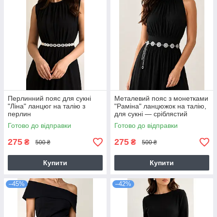
Перлинний пояс для сукні
Металевий пояс з монетками
"Ліна" ланцюг на талію з
"Раміна" ланцюжок на талію,
перлин
для сукні — сріблястий
Готово до відправки
Готово до відправки
275
275
₴
₴
500 ₴
500 ₴
Купити
Купити
–45%
–42%