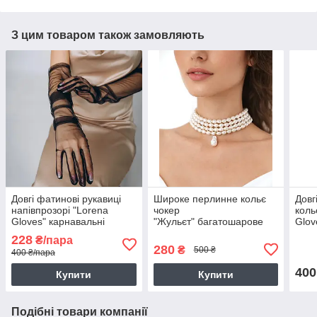
З цим товаром також замовляють
Довгі фатинові рукавиці
Широке перлинне кольє
Довг
напівпрозорі "Lorena
чокер
коль
Gloves" карнавальні
"Жульєт" багатошарове
Glov
рукавички - чорні
намисто з перлин
- мо
228
₴/пара
280
₴
500 ₴
400 ₴/пара
400
Купити
Купити
Подібні товари компанії