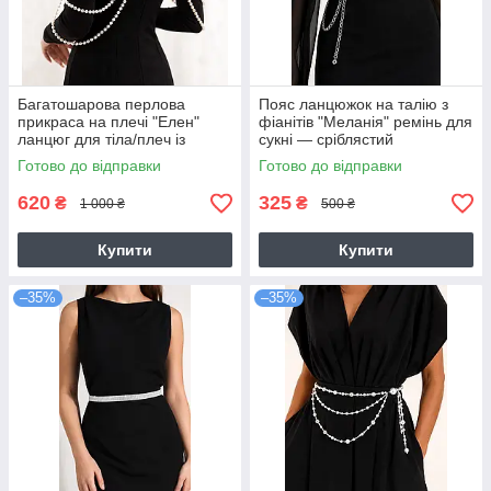
Багатошарова перлова
Пояс ланцюжок на талію з
прикраса на плечі "Елен"
фіанітів "Меланія" ремінь для
ланцюг для тіла/плеч із
сукні — сріблястий
перлин
Готово до відправки
Готово до відправки
620
325
₴
₴
1 000 ₴
500 ₴
Купити
Купити
–35%
–35%