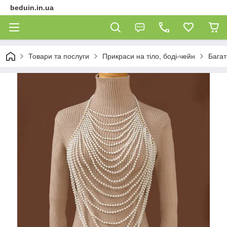
beduin.in.ua
Товари та послуги
Прикраси на тіло, боді-чейн
Багат