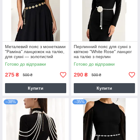
Металевий пояс з монетками
Перлинний пояс для сукні з
"Раміна" ланцюжок на талію,
квіткою "White Rose" ланцюг
для сукні — золотистий
на талію з перлин
Готово до відправки
Готово до відправки
275
290
₴
₴
500 ₴
500 ₴
Купити
Купити
–38%
–35%