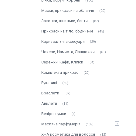
Вінки, обручі, корони
100
Маски, прикраси на обличчя
20
Заколки, шпильки, банти
87
Прикраси на тіло, боді-чейн
45
Карнавальні аксесуари
29
Чокери, Намиста, Ланцюжки
61
Сережки, Кафи, Кліпси
34
Комплекти прикрас
20
Рукавиці
30
Браслети
37
Анклети
11
Вечірні сумки
4
Масляна парфумерія
139
ХНА косметика для волосся
12