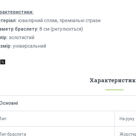
рактеристики:
теріал:
ювелірний сплав, преміальні стрази
аметр браслету:
8 см (регулюється)
лір:
золотистий
змір:
універсальний
Характеристик
Основні
Тип
На руку
Тип браслета
Жорстки