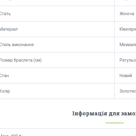
Стать
Жіноча
Матеріал
Ювелірн
Стиль виконання
Мінімал
Розмір браслета (см)
Регуль
Стан
Новий
Колір
Золотис
Інформація для зам