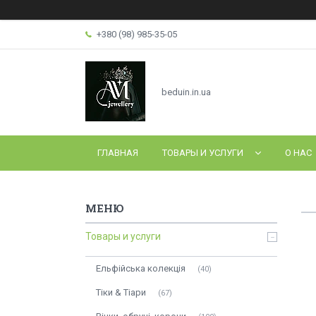
+380 (98) 985-35-05
beduin.in.ua
ГЛАВНАЯ
ТОВАРЫ И УСЛУГИ
О НАС
Товары и услуги
Ельфійська колекція
40
Тіки & Тіари
67