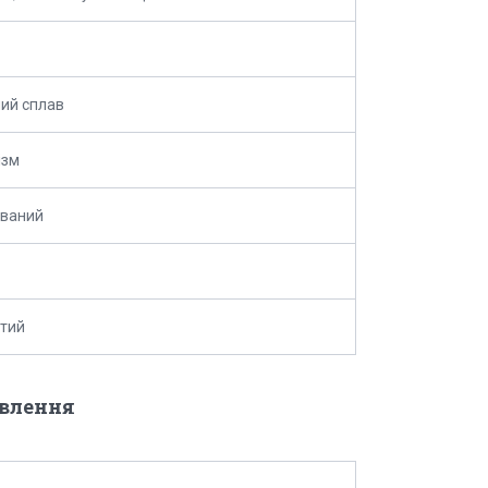
ий сплав
ізм
ований
тий
овлення