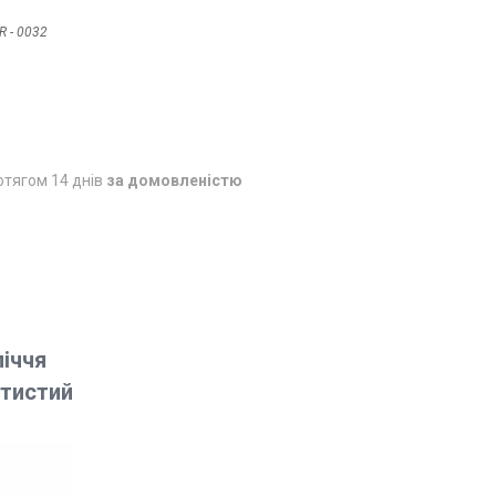
R - 0032
отягом 14 днів
за домовленістю
ліччя
тистий