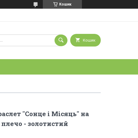
Кошик
Кошик
аслет "Сонце і Місяць" на
 плечо - золотистий