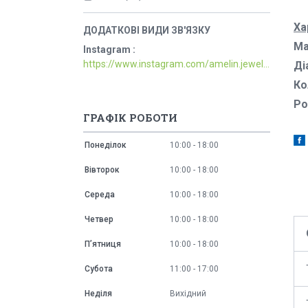
Ха
Ма
Instagram
https://www.instagram.com/amelin.jewellery/
Ді
Ко
Ро
ГРАФІК РОБОТИ
Понеділок
10:00
18:00
Вівторок
10:00
18:00
Середа
10:00
18:00
Четвер
10:00
18:00
Пʼятниця
10:00
18:00
Субота
11:00
17:00
Неділя
Вихідний