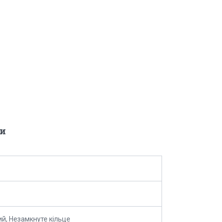
и
й, Незамкнуте кільце